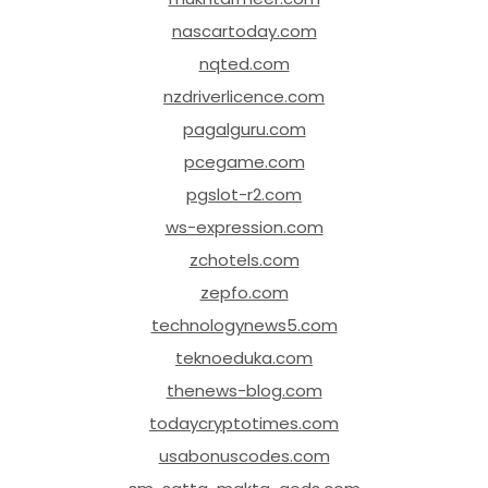
nascartoday.com
nqted.com
nzdriverlicence.com
pagalguru.com
pcegame.com
pgslot-r2.com
ws-expression.com
zchotels.com
zepfo.com
technologynews5.com
teknoeduka.com
thenews-blog.com
todaycryptotimes.com
usabonuscodes.com