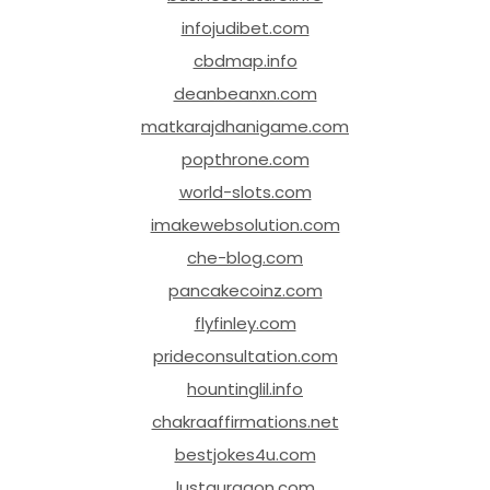
infojudibet.com
cbdmap.info
deanbeanxn.com
matkarajdhanigame.com
popthrone.com
world-slots.com
imakewebsolution.com
che-blog.com
pancakecoinz.com
flyfinley.com
prideconsultation.com
hountinglil.info
chakraaffirmations.net
bestjokes4u.com
lustgurgaon.com