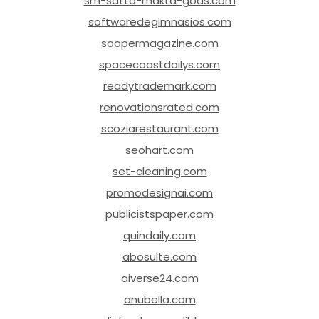
sm-satta-makta-gods.com
softwaredegimnasios.com
soopermagazine.com
spacecoastdailys.com
readytrademark.com
renovationsrated.com
scoziarestaurant.com
seohart.com
set-cleaning.com
promodesignai.com
publicistspaper.com
quindaily.com
abosulte.com
aiverse24.com
anubella.com