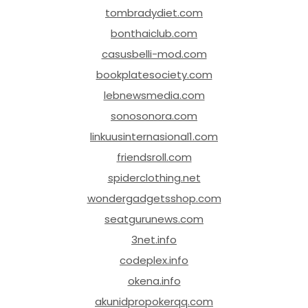
tombradydiet.com
bonthaiclub.com
casusbelli-mod.com
bookplatesociety.com
lebnewsmedia.com
sonosonora.com
linkuusinternasional1.com
friendsroll.com
spiderclothing.net
wondergadgetsshop.com
seatgurunews.com
3net.info
codeplex.info
okena.info
akunidpropokerqq.com