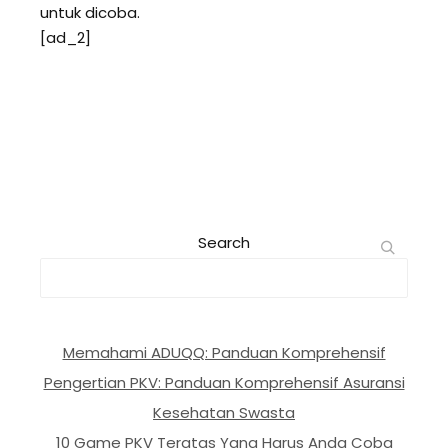
untuk dicoba.
[ad_2]
Search
Memahami ADUQQ: Panduan Komprehensif
Pengertian PKV: Panduan Komprehensif Asuransi
Kesehatan Swasta
10 Game PKV Teratas Yang Harus Anda Coba