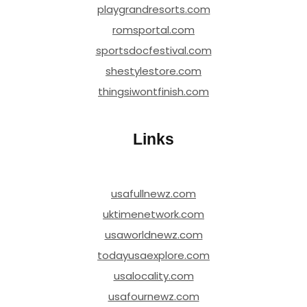
playgrandresorts.com
romsportal.com
sportsdocfestival.com
shestylestore.com
thingsiwontfinish.com
Links
usafullnewz.com
uktimenetwork.com
usaworldnewz.com
todayusaexplore.com
usalocality.com
usafournewz.com