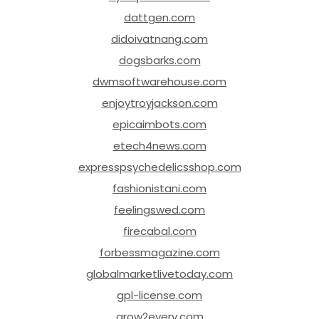
dattgen.com
didoivatnang.com
dogsbarks.com
dwmsoftwarehouse.com
enjoytroyjackson.com
epicaimbots.com
etech4news.com
expresspsychedelicsshop.com
fashionistani.com
feelingswed.com
firecabal.com
forbessmagazine.com
globalmarketlivetoday.com
gpl-license.com
grow2every.com