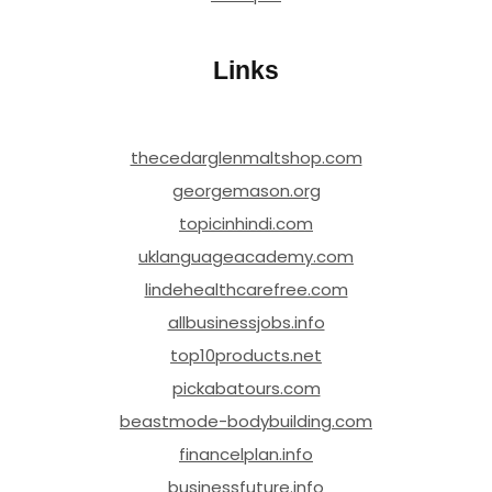
Links
thecedarglenmaltshop.com
georgemason.org
topicinhindi.com
uklanguageacademy.com
lindehealthcarefree.com
allbusinessjobs.info
top10products.net
pickabatours.com
beastmode-bodybuilding.com
financelplan.info
businessfuture.info