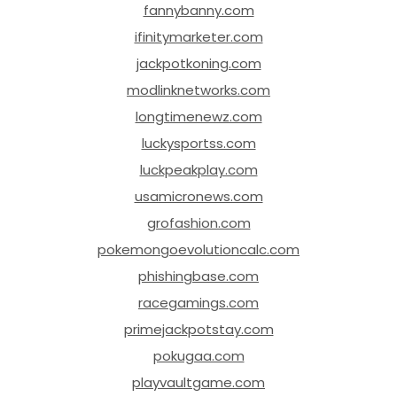
fannybanny.com
ifinitymarketer.com
jackpotkoning.com
modlinknetworks.com
longtimenewz.com
luckysportss.com
luckpeakplay.com
usamicronews.com
grofashion.com
pokemongoevolutioncalc.com
phishingbase.com
racegamings.com
primejackpotstay.com
pokugaa.com
playvaultgame.com