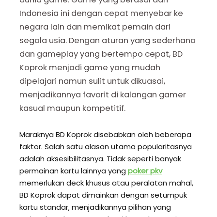
Indonesia ini dengan cepat menyebar ke
negara lain dan memikat pemain dari
segala usia. Dengan aturan yang sederhana
dan gameplay yang bertempo cepat, BD
Koprok menjadi game yang mudah
dipelajari namun sulit untuk dikuasai,
menjadikannya favorit di kalangan gamer
kasual maupun kompetitif.
Maraknya BD Koprok disebabkan oleh beberapa
faktor. Salah satu alasan utama popularitasnya
adalah aksesibilitasnya. Tidak seperti banyak
permainan kartu lainnya yang
poker pkv
memerlukan deck khusus atau peralatan mahal,
BD Koprok dapat dimainkan dengan setumpuk
kartu standar, menjadikannya pilihan yang