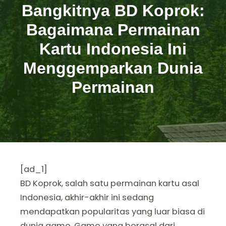
Bangkitnya BD Koprok:
Bagaimana Permainan
Kartu Indonesia Ini
Menggemparkan Dunia
Permainan
[ad_1]
BD Koprok, salah satu permainan kartu asal
Indonesia, akhir-akhir ini sedang
mendapatkan popularitas yang luar biasa di
dunia game. Game yang berasal dari