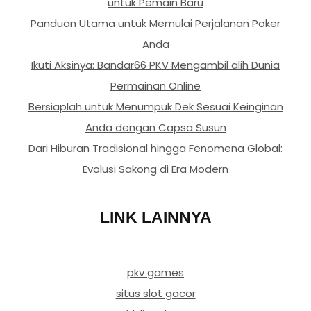
untuk Pemain Baru
Panduan Utama untuk Memulai Perjalanan Poker
Anda
Ikuti Aksinya: Bandar66 PKV Mengambil alih Dunia
Permainan Online
Bersiaplah untuk Menumpuk Dek Sesuai Keinginan
Anda dengan Capsa Susun
Dari Hiburan Tradisional hingga Fenomena Global:
Evolusi Sakong di Era Modern
LINK LAINNYA
pkv games
situs slot gacor