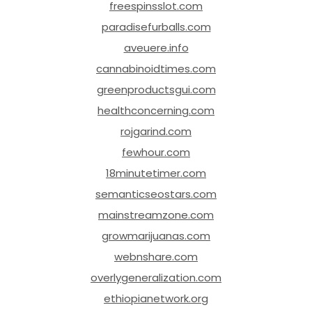
freespinsslot.com
paradisefurballs.com
aveuere.info
cannabinoidtimes.com
greenproductsgui.com
healthconcerning.com
rojgarind.com
fewhour.com
18minutetimer.com
semanticseostars.com
mainstreamzone.com
growmarijuanas.com
webnshare.com
overlygeneralization.com
ethiopianetwork.org