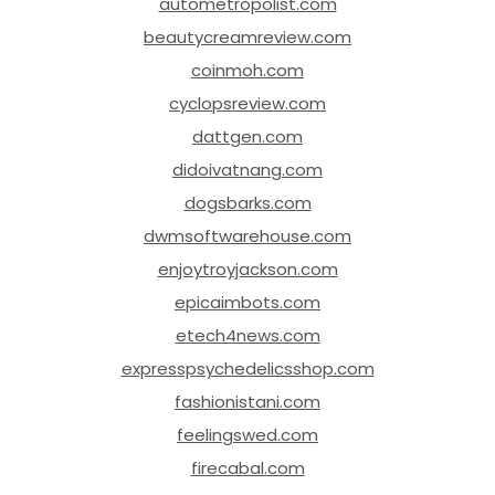
autometropolist.com
beautycreamreview.com
coinmoh.com
cyclopsreview.com
dattgen.com
didoivatnang.com
dogsbarks.com
dwmsoftwarehouse.com
enjoytroyjackson.com
epicaimbots.com
etech4news.com
expresspsychedelicsshop.com
fashionistani.com
feelingswed.com
firecabal.com