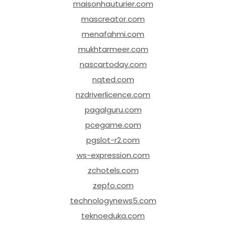
maisonhauturier.com
mascreator.com
menafahmi.com
mukhtarmeer.com
nascartoday.com
nqted.com
nzdriverlicence.com
pagalguru.com
pcegame.com
pgslot-r2.com
ws-expression.com
zchotels.com
zepfo.com
technologynews5.com
teknoeduka.com