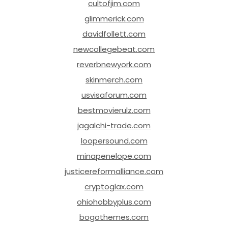
cultofjim.com
glimmerick.com
davidfollett.com
newcollegebeat.com
reverbnewyork.com
skinmerch.com
usvisaforum.com
bestmovierulz.com
jagalchi-trade.com
loopersound.com
minapenelope.com
justicereformalliance.com
cryptoglax.com
ohiohobbyplus.com
bogothemes.com