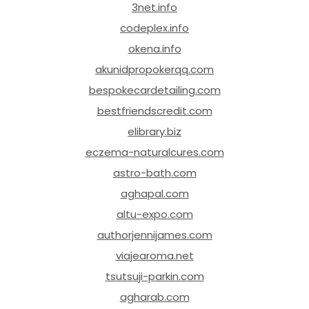
3net.info
codeplex.info
okena.info
akunidpropokerqq.com
bespokecardetailing.com
bestfriendscredit.com
elibrary.biz
eczema-naturalcures.com
astro-bath.com
aghapal.com
altu-expo.com
authorjennijames.com
viajearoma.net
tsutsuji-parkin.com
agharab.com