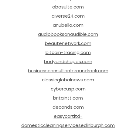
abosulte.com
aiverse24.com
anubella.com
audiobooksonaudible.com
beautenetwork.com
bitcoin-tracing.com
bodyandshapes.com
businessconsultantsroundrock.com
classicglobalnews.com
cybercusp.com
britaintt.com
deconds.com
easycartltd-
domesticcleaningservicesedinburgh.com