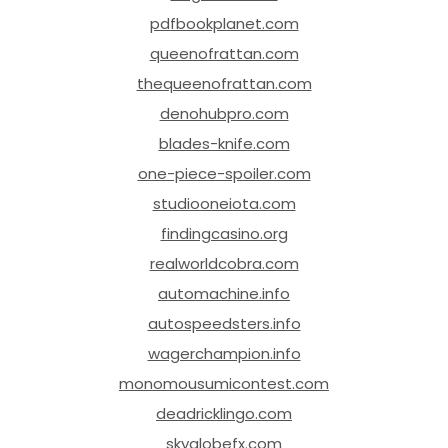
pdfbookplanet.com
queenofrattan.com
thequeenofrattan.com
denohubpro.com
blades-knife.com
one-piece-spoiler.com
studiooneiota.com
findingcasino.org
realworldcobra.com
automachine.info
autospeedsters.info
wagerchampion.info
monomousumicontest.com
deadricklingo.com
skyglobefx.com