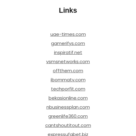
Links
uae-times.com
gamerifys.com
inspiratif.net
vsmsnetworks.com
offthem.com
ibommatv.com
techporfit.com
bekasionline.com
nbusinessplan.com
greenlife360.com
cantshoutitout.com
expressufabet.biz