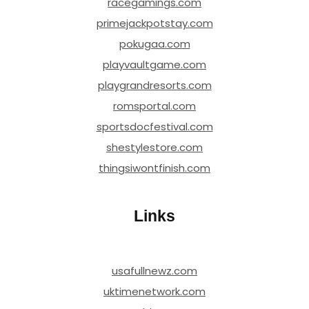
racegamings.com
primejackpotstay.com
pokugaa.com
playvaultgame.com
playgrandresorts.com
romsportal.com
sportsdocfestival.com
shestylestore.com
thingsiwontfinish.com
Links
usafullnewz.com
uktimenetwork.com