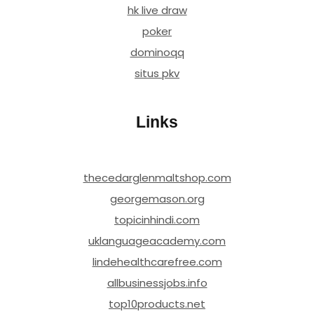
hk live draw
poker
dominoqq
situs pkv
Links
thecedarglenmaltshop.com
georgemason.org
topicinhindi.com
uklanguageacademy.com
lindehealthcarefree.com
allbusinessjobs.info
top10products.net