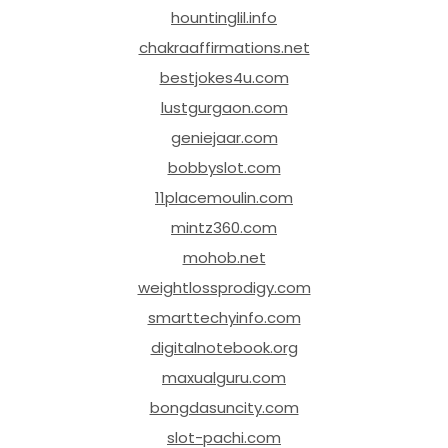
hountinglil.info
chakraaffirmations.net
bestjokes4u.com
lustgurgaon.com
geniejaar.com
bobbyslot.com
11placemoulin.com
mintz360.com
mohob.net
weightlossprodigy.com
smarttechyinfo.com
digitalnotebook.org
maxualguru.com
bongdasuncity.com
slot-pachi.com