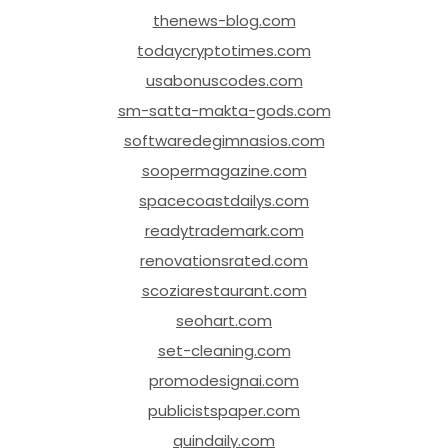
thenews-blog.com
todaycryptotimes.com
usabonuscodes.com
sm-satta-makta-gods.com
softwaredegimnasios.com
soopermagazine.com
spacecoastdailys.com
readytrademark.com
renovationsrated.com
scoziarestaurant.com
seohart.com
set-cleaning.com
promodesignai.com
publicistspaper.com
quindaily.com