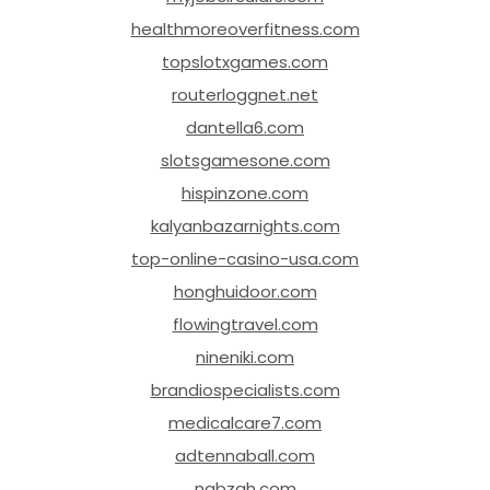
healthmoreoverfitness.com
topslotxgames.com
routerloggnet.net
dantella6.com
slotsgamesone.com
hispinzone.com
kalyanbazarnights.com
top-online-casino-usa.com
honghuidoor.com
flowingtravel.com
nineniki.com
brandiospecialists.com
medicalcare7.com
adtennaball.com
nabzah.com