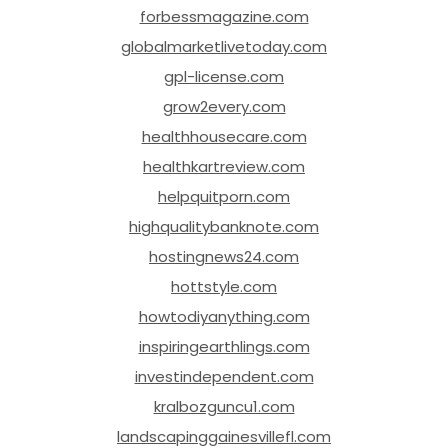
forbessmagazine.com
globalmarketlivetoday.com
gpl-license.com
grow2every.com
healthhousecare.com
healthkartreview.com
helpquitporn.com
highqualitybanknote.com
hostingnews24.com
hottstyle.com
howtodiyanything.com
inspiringearthlings.com
investindependent.com
kralbozguncu1.com
landscapinggainesvillefl.com