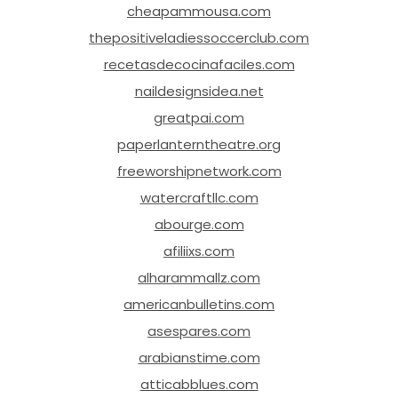
cheapammousa.com
thepositiveladiessoccerclub.com
recetasdecocinafaciles.com
naildesignsidea.net
greatpai.com
paperlanterntheatre.org
freeworshipnetwork.com
watercraftllc.com
abourge.com
afiliixs.com
alharammallz.com
americanbulletins.com
asespares.com
arabianstime.com
atticabblues.com