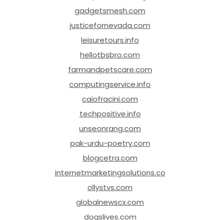
gadgetsmesh.com
justicefornevada.com
leisuretours.info
hellotbsbro.com
farmandpetscare.com
computingservice.info
caiofracini.com
techpositive.info
unseonrang.com
pak-urdu-poetry.com
blogcetra.com
internetmarketingsolutions.co
ollystvs.com
globalnewscx.com
dogslives.com