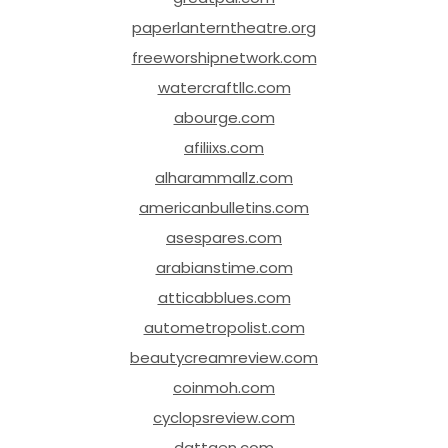
paperlanterntheatre.org
freeworshipnetwork.com
watercraftllc.com
abourge.com
afiliixs.com
alharammallz.com
americanbulletins.com
asespares.com
arabianstime.com
atticabblues.com
autometropolist.com
beautycreamreview.com
coinmoh.com
cyclopsreview.com
dattgen.com