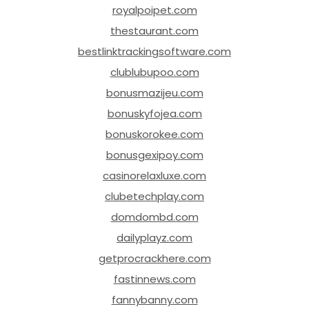
royalpoipet.com
thestaurant.com
bestlinktrackingsoftware.com
clublubupoo.com
bonusmazijeu.com
bonuskyfojea.com
bonuskorokee.com
bonusgexipoy.com
casinorelaxluxe.com
clubetechplay.com
domdombd.com
dailyplayz.com
getprocrackhere.com
fastinnews.com
fannybanny.com