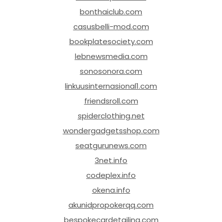
bonthaiclub.com
casusbelli-mod.com
bookplatesociety.com
lebnewsmedia.com
sonosonora.com
linkuusinternasional1.com
friendsroll.com
spiderclothing.net
wondergadgetsshop.com
seatgurunews.com
3net.info
codeplex.info
okena.info
akunidpropokerqq.com
bespokecardetailing.com