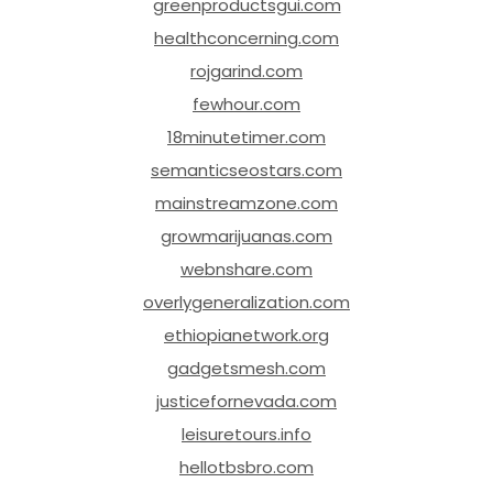
greenproductsgui.com
healthconcerning.com
rojgarind.com
fewhour.com
18minutetimer.com
semanticseostars.com
mainstreamzone.com
growmarijuanas.com
webnshare.com
overlygeneralization.com
ethiopianetwork.org
gadgetsmesh.com
justicefornevada.com
leisuretours.info
hellotbsbro.com