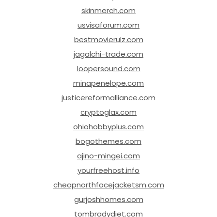
skinmerch.com
usvisaforum.com
bestmovierulz.com
jagalchi-trade.com
loopersound.com
minapenelope.com
justicereformalliance.com
cryptoglax.com
ohiohobbyplus.com
bogothemes.com
ajino-mingei.com
yourfreehost.info
cheapnorthfacejacketsm.com
gurjoshhomes.com
tombradydiet.com