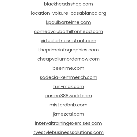
blackheadsshop.com
location-voiture-casablanca.org
kpaulbartelme.com
comedyclubofhiltonhead.com
virtualartsassistant.com
theprimeinfographics.com
cheapvaliumordernow.com
beenime.com
sodecia-kemmerich.com
fun-mak.com
casino888world.com
misterdbnb.com
jkmezcal.com
intervaltrainingexercises.com
tyestylebusinesssolutions.com