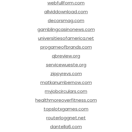
webfullform.com
allviddownload.com
decorsmag.com
gamblingcasinonews.com
universitiesofamerica.net
progameofbrands.com
qbreview.org
servicewueste.org
zippyrevs.com
matkanumbernow.com
myjobcirculars.com
healthmoreoverfitness.com
topslotxgames.com
routerloggnet.net
dantella6.com