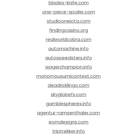
blades-knife.com
one-piece-spoiler.com
studiooneiota.com
findingcasino.org
realworldcobra.com
automachine.info
autospeedsters.info
wagerchampion.info
monomousumicontest.com
deadricklingo.com
skyglobefx.com
gamblespherex.info
agentur-ramsenthaler.com
eomdesigns.com
triptrekker.info