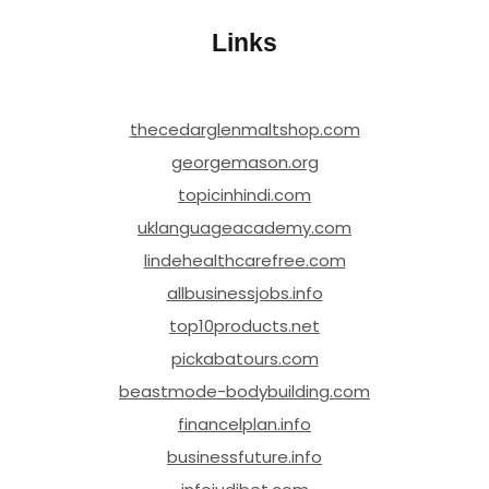
Links
thecedarglenmaltshop.com
georgemason.org
topicinhindi.com
uklanguageacademy.com
lindehealthcarefree.com
allbusinessjobs.info
top10products.net
pickabatours.com
beastmode-bodybuilding.com
financelplan.info
businessfuture.info