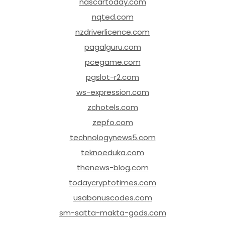
nascartoday.com
nqted.com
nzdriverlicence.com
pagalguru.com
pcegame.com
pgslot-r2.com
ws-expression.com
zchotels.com
zepfo.com
technologynews5.com
teknoeduka.com
thenews-blog.com
todaycryptotimes.com
usabonuscodes.com
sm-satta-makta-gods.com