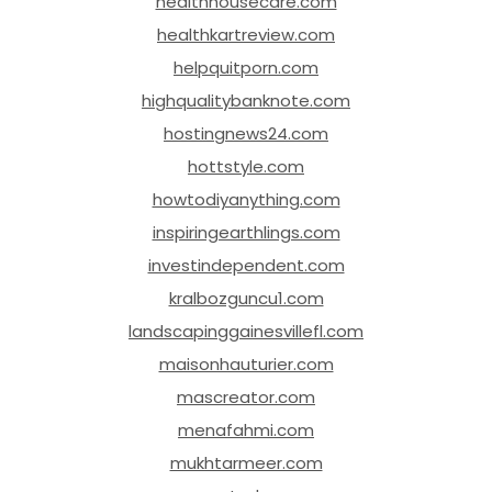
healthhousecare.com
healthkartreview.com
helpquitporn.com
highqualitybanknote.com
hostingnews24.com
hottstyle.com
howtodiyanything.com
inspiringearthlings.com
investindependent.com
kralbozguncu1.com
landscapinggainesvillefl.com
maisonhauturier.com
mascreator.com
menafahmi.com
mukhtarmeer.com