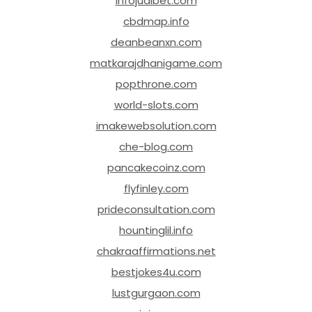
infojudibet.com
cbdmap.info
deanbeanxn.com
matkarajdhanigame.com
popthrone.com
world-slots.com
imakewebsolution.com
che-blog.com
pancakecoinz.com
flyfinley.com
prideconsultation.com
hountinglil.info
chakraaffirmations.net
bestjokes4u.com
lustgurgaon.com