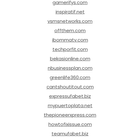
gamerifys.com
inspiratif.net
vsmsnetworks.com
offthem.com
ibommatv.com
techporfit.com
bekasionline.com
nbusinessplan.com
greenlife360.com
cantshoutitout.com
expressufabet.biz
mypuertoplata.net
thepioneerxpress.com
howtofixissue.com
teamufabet.biz