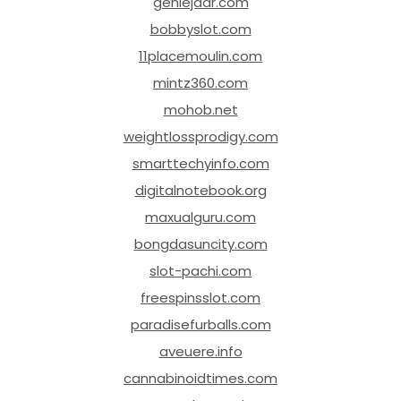
geniejaar.com
bobbyslot.com
11placemoulin.com
mintz360.com
mohob.net
weightlossprodigy.com
smarttechyinfo.com
digitalnotebook.org
maxualguru.com
bongdasuncity.com
slot-pachi.com
freespinsslot.com
paradisefurballs.com
aveuere.info
cannabinoidtimes.com