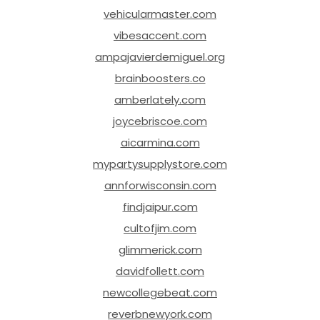
vehicularmaster.com
vibesaccent.com
ampajavierdemiguel.org
brainboosters.co
amberlately.com
joycebriscoe.com
aicarmina.com
mypartysupplystore.com
annforwisconsin.com
findjaipur.com
cultofjim.com
glimmerick.com
davidfollett.com
newcollegebeat.com
reverbnewyork.com