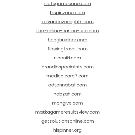
slotsgamesone.com
hispinzone.com
kalyanbazarnights.com
top-online-casino-usa.com
honghuidoor.com
flowingtravel.com
nineniki.com
brandiospecialists.com
medicalcare7.com
adtennaball.com
nabzah.com
mongive.com
matkagameresultsview.com
getsolutionsonline.com
hispinner.org