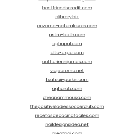
bestfriendscredit.com
elibrary.biz
eczema-naturalcures.com
astro-bath.com
aghapal.com
altu-expo.com
authorjennijames.com
viajearoma.net
tsutsuji-parkin.com
agharab.com
cheapammousa.com
thepositiveladiessoccerclub.com
recetasdecocinafaciles.com
naildesignsidea.net
greatpai.com