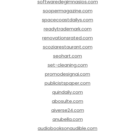
softwaredegimnasios.com
soopermagazine.com
spacecoastdailys.com
readytrademark.com
renovationsrated.com
scoziarestaurant.com
seohart.com
set-cleaning.com
promodesignai.com
publicistspaper.com
quindaily.com
abosulte.com
aiverse24.com
anubella.com
audiobooksonaudible.com