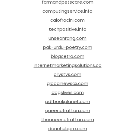
farmandpetscare.com
computingservice.info
caiofracini.com
techpositive.info
unseonrang.com
pak-urdu-poetry.com
blogcetra.com
internetmarketingsolutions.co
ollystvs.com
globalnewscx.com
dogslives.com
pdfbookplanet.com
queenofrattan.com
thequeenofrattan.com
denohubpro.com