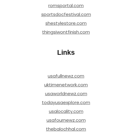
romsportal.com
sportsdocfestival.com
shestylestore.com
thingsiwontfinish.com
Links
usafullnewz.com
uktimenetwork.com
usaworldnewz.com
todayusaexplore.com
usalocality.com
usafournewz.com
thebalochhal.com