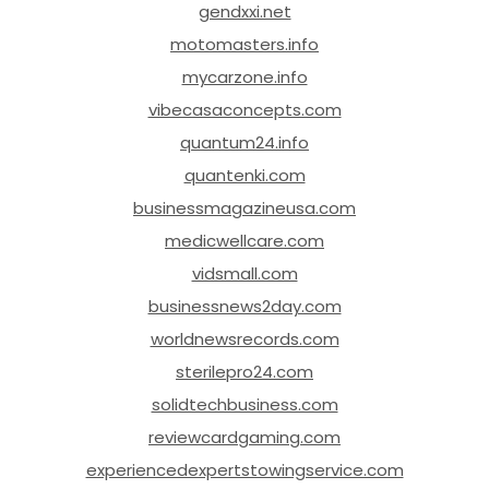
gendxxi.net
motomasters.info
mycarzone.info
vibecasaconcepts.com
quantum24.info
quantenki.com
businessmagazineusa.com
medicwellcare.com
vidsmall.com
businessnews2day.com
worldnewsrecords.com
sterilepro24.com
solidtechbusiness.com
reviewcardgaming.com
experiencedexpertstowingservice.com