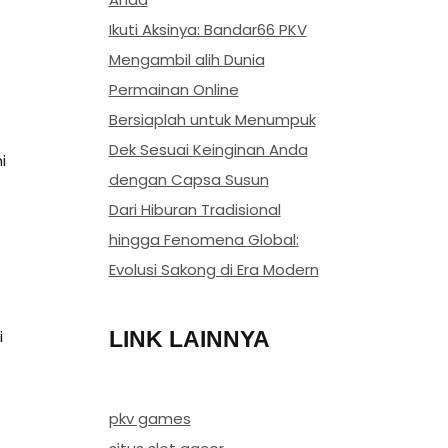
Ikuti Aksinya: Bandar66 PKV
Mengambil alih Dunia
Permainan Online
Bersiaplah untuk Menumpuk
Dek Sesuai Keinginan Anda
i
dengan Capsa Susun
Dari Hiburan Tradisional
hingga Fenomena Global:
Evolusi Sakong di Era Modern
i
LINK LAINNYA
pkv games