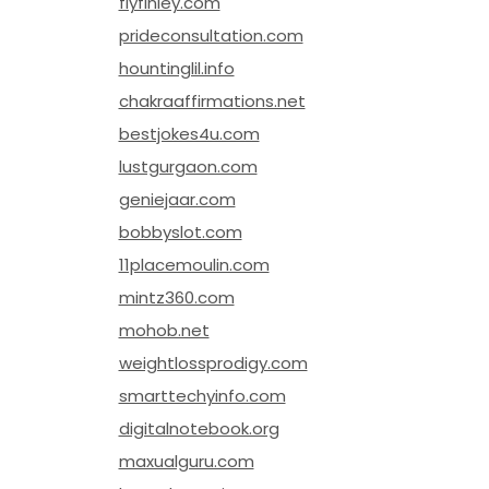
flyfinley.com
prideconsultation.com
hountinglil.info
chakraaffirmations.net
bestjokes4u.com
lustgurgaon.com
geniejaar.com
bobbyslot.com
11placemoulin.com
mintz360.com
mohob.net
weightlossprodigy.com
smarttechyinfo.com
digitalnotebook.org
maxualguru.com