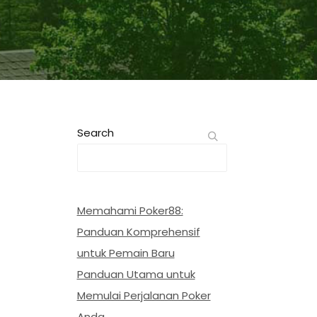
Search
Memahami Poker88:
Panduan Komprehensif
untuk Pemain Baru
Panduan Utama untuk
Memulai Perjalanan Poker
Anda