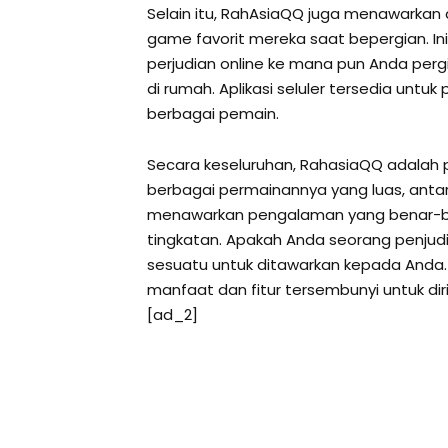
Selain itu, RahAsiaQQ juga menawarkan 
game favorit mereka saat bepergian. 
perjudian online ke mana pun Anda pergi
di rumah. Aplikasi seluler tersedia unt
berbagai pemain.
Secara keseluruhan, RahasiaQQ adalah p
berbagai permainannya yang luas, antarm
menawarkan pengalaman yang benar-be
tingkatan. Apakah Anda seorang penjud
sesuatu untuk ditawarkan kepada And
manfaat dan fitur tersembunyi untuk diri
[ad_2]