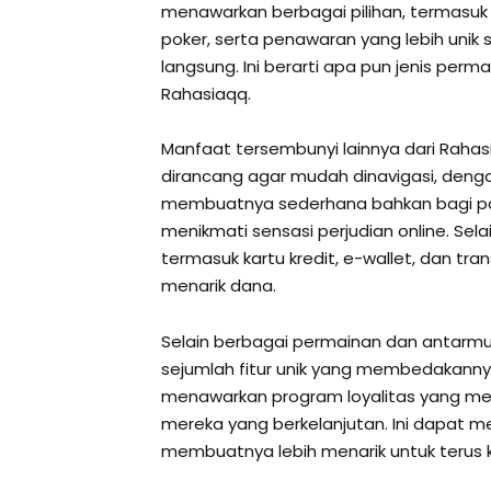
menawarkan berbagai pilihan, termasuk p
poker, serta penawaran yang lebih unik 
langsung. Ini berarti apa pun jenis pe
Rahasiaqq.
Manfaat tersembunyi lainnya dari Raha
dirancang agar mudah dinavigasi, dengan 
membuatnya sederhana bahkan bagi pa
menikmati sensasi perjudian online. Se
termasuk kartu kredit, e-wallet, dan t
menarik dana.
Selain berbagai permainan dan antar
sejumlah fitur unik yang membedakannya d
menawarkan program loyalitas yang m
mereka yang berkelanjutan. Ini dapat me
membuatnya lebih menarik untuk terus 