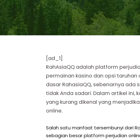
[ad_1]
RahAsiaQQ adalah platform perjud
permainan kasino dan opsi taruhan 
dasar RahasiaQQ, sebenarnya ada s
tidak Anda sadari. Dalam artikel in
yang kurang dikenal yang menjadika
online.
Salah satu manfaat tersembunyi dari 
sebagian besar platform perjudian onl