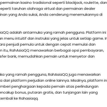
ermainan kasino tradisional seperti blackjack, roulette, dan
seperti taruhan olahraga virtual dan permainan dealer
rmainan yang Anda sukai, Anda cenderung menemukannya di
siaQQ adalah antarmuka yang ramah pengguna. Platform ini
menu intuitif dan instruksi yang jelas untuk setiap game. In
ra penjudi pemula untuk dengan cepat memulai dan
lain itu, RahAsiaQQ menawarkan berbagai opsi pembayaran,
ransfer bank, memudahkan pemain untuk menyetor dan
muka yang ramah pengguna, RahAsiaQQ juga menawarkan
ari platform perjudian online lainnya. Misalnya, platform in
emberi penghargaan kepada pemain atas perlindungan
ncakup bonus, putaran gratis, dan tunjangan lain yang
kembali ke Rahasiaqq.