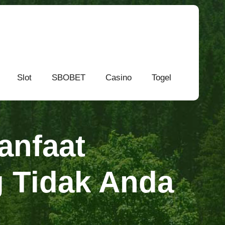
Slot
SBOBET
Casino
Togel
anfaat
g Tidak Anda