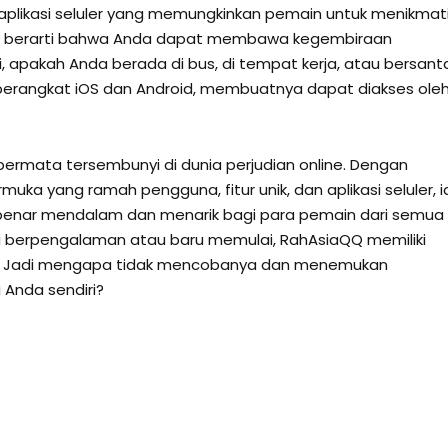
aplikasi seluler yang memungkinkan pemain untuk menikmat
Ini berarti bahwa Anda dapat membawa kegembiraan
, apakah Anda berada di bus, di tempat kerja, atau bersant
uk perangkat iOS dan Android, membuatnya dapat diakses ole
ermata tersembunyi di dunia perjudian online. Dengan
uka yang ramah pengguna, fitur unik, dan aplikasi seluler, i
nar mendalam dan menarik bagi para pemain dari semua
i berpengalaman atau baru memulai, RahAsiaQQ memiliki
a. Jadi mengapa tidak mencobanya dan menemukan
 Anda sendiri?