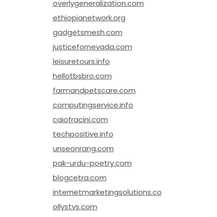
overlygeneralization.com
ethiopianetwork.org
gadgetsmesh.com
justicefornevada.com
leisuretours.info
hellotbsbro.com
farmandpetscare.com
computingservice.info
caiofracini.com
techpositive.info
unseonrang.com
pak-urdu-poetry.com
blogcetra.com
internetmarketingsolutions.co
ollystvs.com