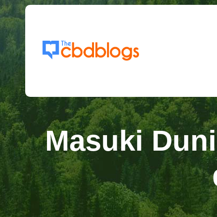
Masuki Duni