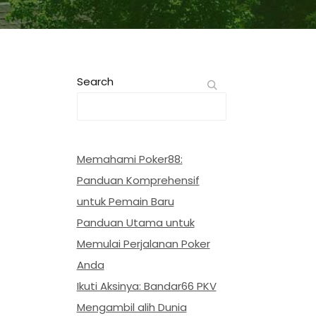
Search
h
Memahami Poker88:
Panduan Komprehensif
untuk Pemain Baru
Panduan Utama untuk
Memulai Perjalanan Poker
Anda
Ikuti Aksinya: Bandar66 PKV
Mengambil alih Dunia