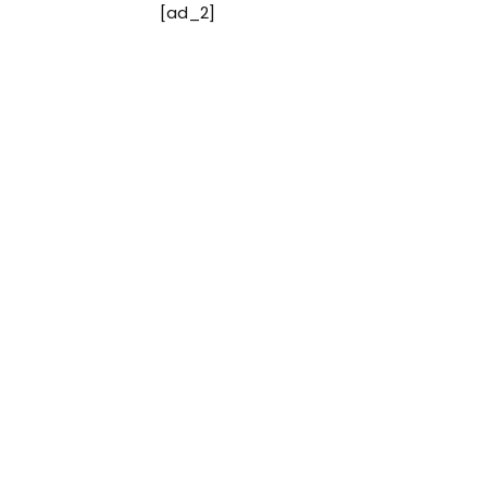
[ad_2]