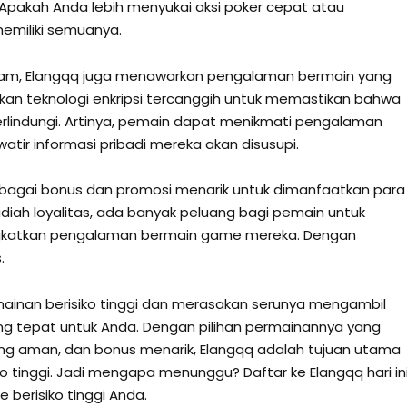
. Apakah Anda lebih menyukai aksi poker cepat atau
memiliki semuanya.
agam, Elangqq juga menawarkan pengalaman bermain yang
kan teknologi enkripsi tercanggih untuk memastikan bahwa
lindungi. Artinya, pemain dapat menikmati pengalaman
ir informasi pribadi mereka akan disusupi.
erbagai bonus dan promosi menarik untuk dimanfaatkan para
iah loyalitas, ada banyak peluang bagi pemain untuk
katkan pengalaman bermain game mereka. Dengan
.
mainan berisiko tinggi dan merasakan serunya mengambil
ang tepat untuk Anda. Dengan pilihan permainannya yang
 aman, dan bonus menarik, Elangqq adalah tujuan utama
 tinggi. Jadi mengapa menunggu? Daftar ke Elangqq hari in
berisiko tinggi Anda.