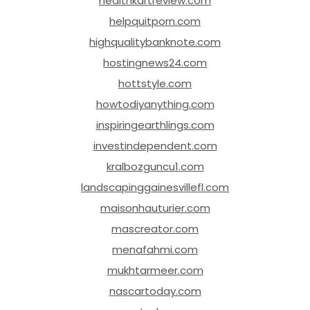
healthkartreview.com
helpquitporn.com
highqualitybanknote.com
hostingnews24.com
hottstyle.com
howtodiyanything.com
inspiringearthlings.com
investindependent.com
kralbozguncu1.com
landscapinggainesvillefl.com
maisonhauturier.com
mascreator.com
menafahmi.com
mukhtarmeer.com
nascartoday.com