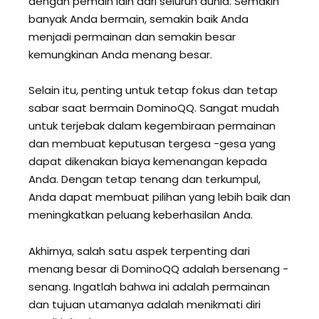
dengan pemain lain dari seluruh dunia. Semakin
banyak Anda bermain, semakin baik Anda
menjadi permainan dan semakin besar
kemungkinan Anda menang besar.
Selain itu, penting untuk tetap fokus dan tetap
sabar saat bermain DominoQQ. Sangat mudah
untuk terjebak dalam kegembiraan permainan
dan membuat keputusan tergesa -gesa yang
dapat dikenakan biaya kemenangan kepada
Anda. Dengan tetap tenang dan terkumpul,
Anda dapat membuat pilihan yang lebih baik dan
meningkatkan peluang keberhasilan Anda.
Akhirnya, salah satu aspek terpenting dari
menang besar di DominoQQ adalah bersenang -
senang. Ingatlah bahwa ini adalah permainan
dan tujuan utamanya adalah menikmati diri