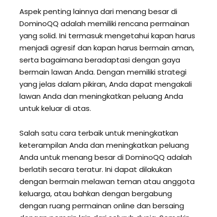
Aspek penting lainnya dari menang besar di
DominoQQ adalah memiliki rencana permainan
yang solid. Ini termasuk mengetahui kapan harus
menjadi agresif dan kapan harus bermain aman,
serta bagaimana beradaptasi dengan gaya
bermain lawan Anda. Dengan memiliki strategi
yang jelas dalam pikiran, Anda dapat mengakali
lawan Anda dan meningkatkan peluang Anda
untuk keluar di atas.
Salah satu cara terbaik untuk meningkatkan
keterampilan Anda dan meningkatkan peluang
Anda untuk menang besar di DominoQQ adalah
berlatih secara teratur. Ini dapat dilakukan
dengan bermain melawan teman atau anggota
keluarga, atau bahkan dengan bergabung
dengan ruang permainan online dan bersaing