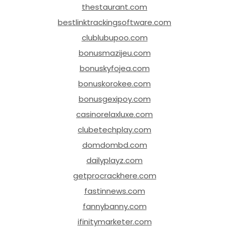
thestaurant.com
bestlinktrackingsoftware.com
clublubupoo.com
bonusmazijeu.com
bonuskyfojea.com
bonuskorokee.com
bonusgexipoy.com
casinorelaxluxe.com
clubetechplay.com
domdombd.com
dailyplayz.com
getprocrackhere.com
fastinnews.com
fannybanny.com
ifinitymarketer.com