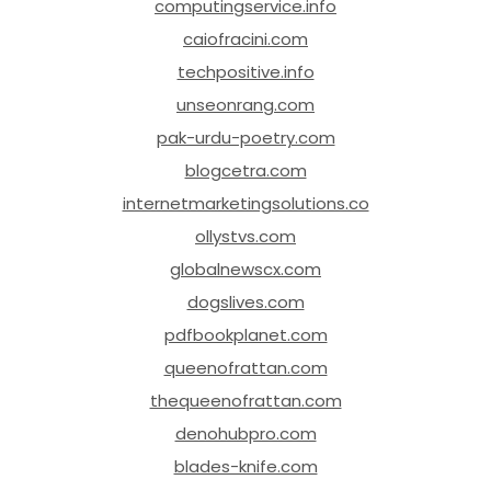
computingservice.info
caiofracini.com
techpositive.info
unseonrang.com
pak-urdu-poetry.com
blogcetra.com
internetmarketingsolutions.co
ollystvs.com
globalnewscx.com
dogslives.com
pdfbookplanet.com
queenofrattan.com
thequeenofrattan.com
denohubpro.com
blades-knife.com