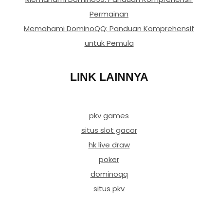
Permainan
Memahami DominoQQ: Panduan Komprehensif
untuk Pemula
LINK LAINNYA
pkv games
situs slot gacor
hk live draw
poker
dominoqq
situs pkv