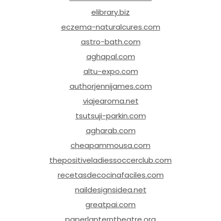
elibrary.biz
eczema-naturalcures.com
astro-bath.com
aghapal.com
altu-expo.com
authorjennijames.com
viajearoma.net
tsutsuji-parkin.com
agharab.com
cheapammousa.com
thepositiveladiessoccerclub.com
recetasdecocinafaciles.com
naildesignsidea.net
greatpai.com
paperlanterntheatre.org