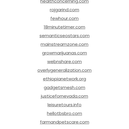
healthconcerning.com
rojgarind.com
fewhour.com
18minutetimer.com
semanticseostars.com
mainstreamzone.com
growmarijuanas.com
webnshare.com
overlygeneralization.com
ethiopianetwork.org
gadgetsmesh.com
justicefornevada.com
leisuretours.info
hellotbsbro.com
farmandpetscare.com