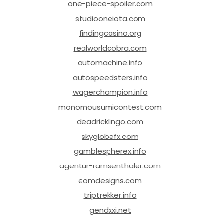
one-piece-spoiler.com
studiooneiota.com
findingcasino.org
realworldcobra.com
automachine.info
autospeedsters.info
wagerchampion.info
monomousumicontest.com
deadricklingo.com
skyglobefx.com
gamblespherex.info
agentur-ramsenthaler.com
eomdesigns.com
triptrekker.info
gendxxi.net