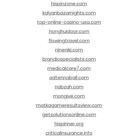
hispinzone.com
kalyanbazarnights.com
top-online-casino-usa.com
honghuidoor.com
flowingtravel.com
nineniki.com
brandiospecialists.com
medicalcare7.com
adtennaball.com
nabzah.com
mongive.com
matkagameresultsview.com
getsolutionsonline.com
hispinner.org
criticalinsurance.info