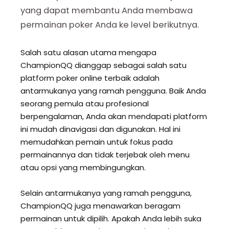
yang dapat membantu Anda membawa
permainan poker Anda ke level berikutnya.
Salah satu alasan utama mengapa
ChampionQQ dianggap sebagai salah satu
platform poker online terbaik adalah
antarmukanya yang ramah pengguna. Baik Anda
seorang pemula atau profesional
berpengalaman, Anda akan mendapati platform
ini mudah dinavigasi dan digunakan. Hal ini
memudahkan pemain untuk fokus pada
permainannya dan tidak terjebak oleh menu
atau opsi yang membingungkan.
Selain antarmukanya yang ramah pengguna,
ChampionQQ juga menawarkan beragam
permainan untuk dipilih. Apakah Anda lebih suka