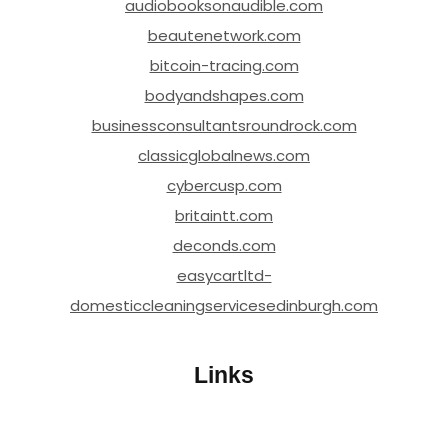
audiobooksonaudible.com
beautenetwork.com
bitcoin-tracing.com
bodyandshapes.com
businessconsultantsroundrock.com
classicglobalnews.com
cybercusp.com
britaintt.com
deconds.com
easycartltd-
domesticcleaningservicesedinburgh.com
Links