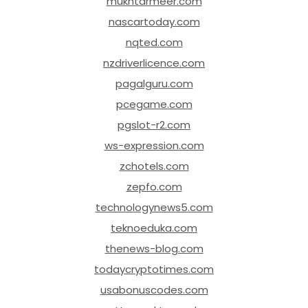
mukhtarmeer.com
nascartoday.com
nqted.com
nzdriverlicence.com
pagalguru.com
pcegame.com
pgslot-r2.com
ws-expression.com
zchotels.com
zepfo.com
technologynews5.com
teknoeduka.com
thenews-blog.com
todaycryptotimes.com
usabonuscodes.com