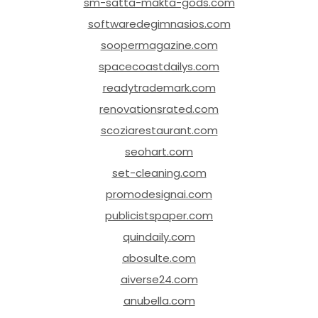
sm-satta-makta-gods.com
softwaredegimnasios.com
soopermagazine.com
spacecoastdailys.com
readytrademark.com
renovationsrated.com
scoziarestaurant.com
seohart.com
set-cleaning.com
promodesignai.com
publicistspaper.com
quindaily.com
abosulte.com
aiverse24.com
anubella.com