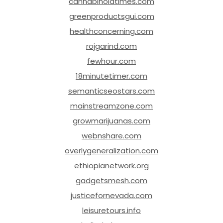
cannabinoidtimes.com
greenproductsgui.com
healthconcerning.com
rojgarind.com
fewhour.com
18minutetimer.com
semanticseostars.com
mainstreamzone.com
growmarijuanas.com
webnshare.com
overlygeneralization.com
ethiopianetwork.org
gadgetsmesh.com
justicefornevada.com
leisuretours.info