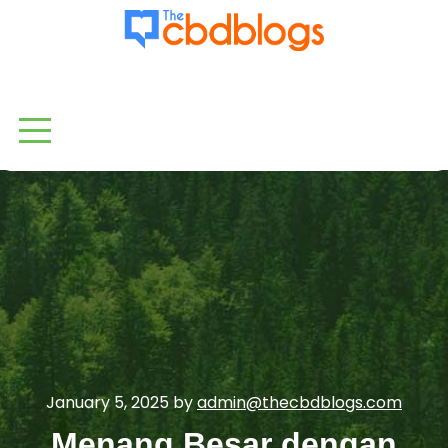
January 5, 2025 by
admin@thecbdblogs.com
Menang Besar dengan