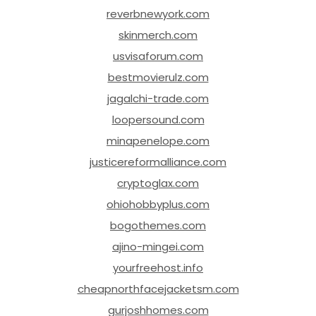
reverbnewyork.com
skinmerch.com
usvisaforum.com
bestmovierulz.com
jagalchi-trade.com
loopersound.com
minapenelope.com
justicereformalliance.com
cryptoglax.com
ohiohobbyplus.com
bogothemes.com
ajino-mingei.com
yourfreehost.info
cheapnorthfacejacketsm.com
gurjoshhomes.com