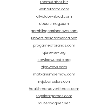
teamufabet.biz
webfullform.com
allviddownload.com
decorsmag.com
gamblingcasinonews.com
universitiesofamerica.net
progameofbrands.com
qbreview.org
servicewueste.org
zippyrevs.com
matkanumbernow.com
myjobcirculars.com
healthmoreoverfitness.com
topslotxgames.com
routerloggnet.net