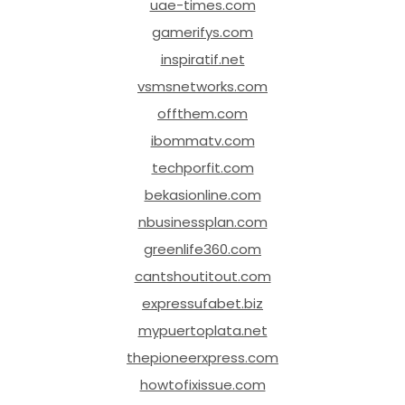
uae-times.com
gamerifys.com
inspiratif.net
vsmsnetworks.com
offthem.com
ibommatv.com
techporfit.com
bekasionline.com
nbusinessplan.com
greenlife360.com
cantshoutitout.com
expressufabet.biz
mypuertoplata.net
thepioneerxpress.com
howtofixissue.com