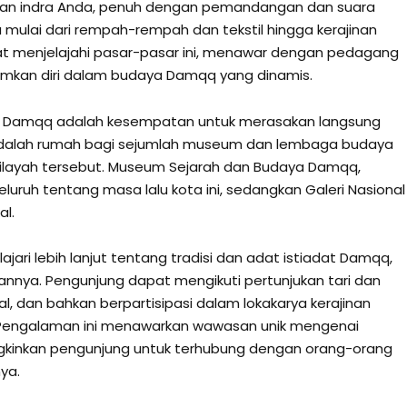
akan indra Anda, penuh dengan pemandangan dan suara
mulai dari rempah-rempah dan tekstil hingga kerajinan
t menjelajahi pasar-pasar ini, menawar dengan pedagang
amkan diri dalam budaya Damqq yang dinamis.
 ke Damqq adalah kesempatan untuk merasakan langsung
 adalah rumah bagi sejumlah museum dan lembaga budaya
wilayah tersebut. Museum Sejarah dan Budaya Damqq,
ruh tentang masa lalu kota ini, sedangkan Galeri Nasional
l.
jari lebih lanjut tentang tradisi dan adat istiadat Damqq,
nya. Pengunjung dapat mengikuti pertunjukan tari dan
al, dan bahkan berpartisipasi dalam lokakarya kerajinan
n. Pengalaman ini menawarkan wawasan unik mengenai
inkan pengunjung untuk terhubung dengan orang-orang
ya.