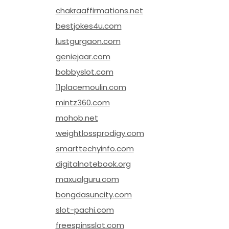
chakraaffirmations.net
bestjokes4u.com
lustgurgaon.com
geniejaar.com
bobbyslot.com
11placemoulin.com
mintz360.com
mohob.net
weightlossprodigy.com
smarttechyinfo.com
digitalnotebook.org
maxualguru.com
bongdasuncity.com
slot-pachi.com
freespinsslot.com