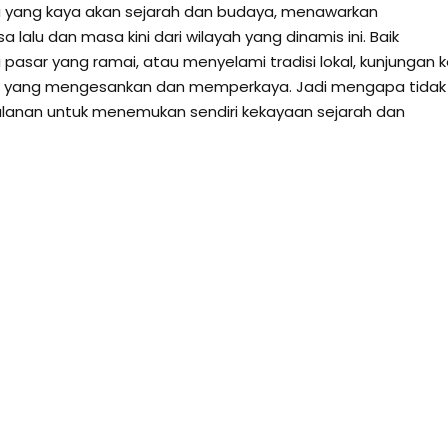
a yang kaya akan sejarah dan budaya, menawarkan
alu dan masa kini dari wilayah yang dinamis ini. Baik
 pasar yang ramai, atau menyelami tradisi lokal, kunjungan 
 yang mengesankan dan memperkaya. Jadi mengapa tidak
anan untuk menemukan sendiri kekayaan sejarah dan