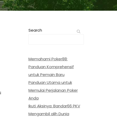
Search
Memahami Poker88:
Panduan Komprehensif
untuk Pemain Baru
Panduan Utama untuk
Memulai Perjalanan Poker
i
Anda
Ikuti Aksinya: Bandar66 PKV
Mengambil alih Dunia