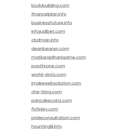
bodybuilding.com
financelplan.info
businessfuture.info
infojudibet.com
cbdmap.info
deanbeanxn.com
matkarajdhanigame.com
popthrone.com
world-slots.com
imakewebsolution.com
che-blog.com
pancakecoinz.com
flyfinley.com
prideconsultation.com
hountinglil.info