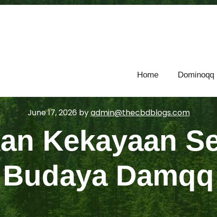
Home
Dominoqq
June 17, 2026 by
admin@thecbdblogs.com
n Kekayaan Se
Budaya Damqq