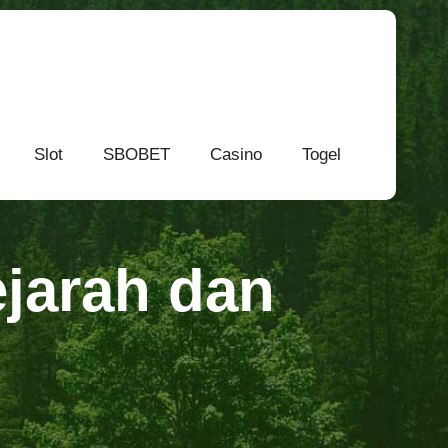
Slot
SBOBET
Casino
Togel
jarah dan