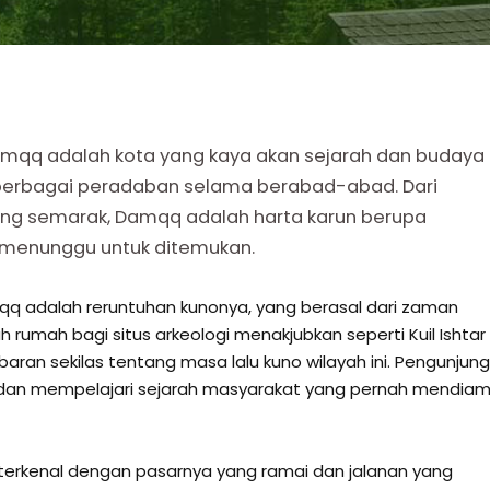
Damqq adalah kota yang kaya akan sejarah dan budaya
 berbagai peradaban selama berabad-abad. Dari
ang semarak, Damqq adalah harta karun berupa
 menunggu untuk ditemukan.
amqq adalah reruntuhan kunonya, yang berasal dari zaman
rumah bagi situs arkeologi menakjubkan seperti Kuil Ishtar
ran sekilas tentang masa lalu kuno wilayah ini. Pengunjung
 dan mempelajari sejarah masyarakat yang pernah mendiam
 terkenal dengan pasarnya yang ramai dan jalanan yang