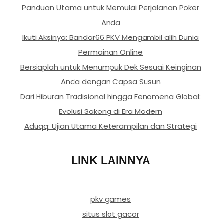
Panduan Utama untuk Memulai Perjalanan Poker
Anda
Ikuti Aksinya: Bandar66 PKV Mengambil alih Dunia
Permainan Online
Bersiaplah untuk Menumpuk Dek Sesuai Keinginan
Anda dengan Capsa Susun
Dari Hiburan Tradisional hingga Fenomena Global:
Evolusi Sakong di Era Modern
Aduqq: Ujian Utama Keterampilan dan Strategi
LINK LAINNYA
pkv games
situs slot gacor