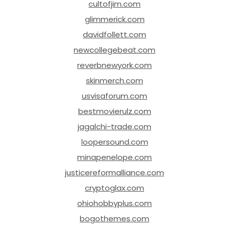
cultofjim.com
glimmerick.com
davidfollett.com
newcollegebeat.com
reverbnewyork.com
skinmerch.com
usvisaforum.com
bestmovierulz.com
jagalchi-trade.com
loopersound.com
minapenelope.com
justicereformalliance.com
cryptoglax.com
ohiohobbyplus.com
bogothemes.com