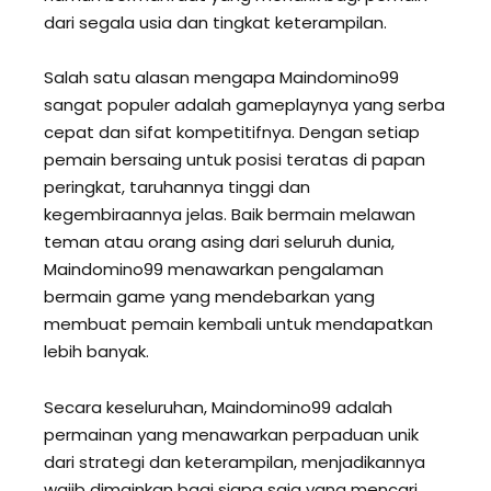
dari segala usia dan tingkat keterampilan.
Salah satu alasan mengapa Maindomino99
sangat populer adalah gameplaynya yang serba
cepat dan sifat kompetitifnya. Dengan setiap
pemain bersaing untuk posisi teratas di papan
peringkat, taruhannya tinggi dan
kegembiraannya jelas. Baik bermain melawan
teman atau orang asing dari seluruh dunia,
Maindomino99 menawarkan pengalaman
bermain game yang mendebarkan yang
membuat pemain kembali untuk mendapatkan
lebih banyak.
Secara keseluruhan, Maindomino99 adalah
permainan yang menawarkan perpaduan unik
dari strategi dan keterampilan, menjadikannya
wajib dimainkan bagi siapa saja yang mencari