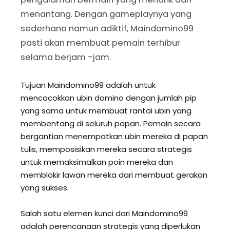
menantang. Dengan gameplaynya yang
sederhana namun adiktif, Maindomino99
pasti akan membuat pemain terhibur
selama berjam -jam.
Tujuan Maindomino99 adalah untuk
mencocokkan ubin domino dengan jumlah pip
yang sama untuk membuat rantai ubin yang
membentang di seluruh papan. Pemain secara
bergantian menempatkan ubin mereka di papan
tulis, memposisikan mereka secara strategis
untuk memaksimalkan poin mereka dan
memblokir lawan mereka dari membuat gerakan
yang sukses.
Salah satu elemen kunci dari Maindomino99
adalah perencanaan strategis yang diperlukan