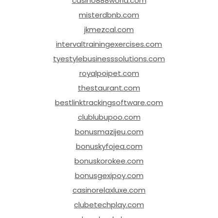
casino888world.com
misterdbnb.com
jkmezcal.com
intervaltrainingexercises.com
tyestylebusinesssolutions.com
royalpoipet.com
thestaurant.com
bestlinktrackingsoftware.com
clublubupoo.com
bonusmazijeu.com
bonuskyfojea.com
bonuskorokee.com
bonusgexipoy.com
casinorelaxluxe.com
clubetechplay.com