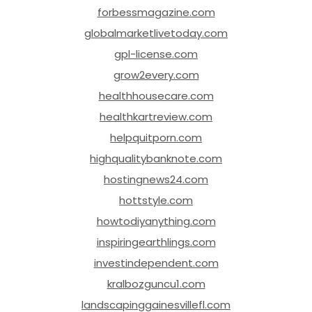
forbessmagazine.com
globalmarketlivetoday.com
gpl-license.com
grow2every.com
healthhousecare.com
healthkartreview.com
helpquitporn.com
highqualitybanknote.com
hostingnews24.com
hottstyle.com
howtodiyanything.com
inspiringearthlings.com
investindependent.com
kralbozguncu1.com
landscapinggainesvillefl.com