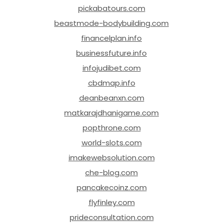
pickabatours.com
beastmode-bodybuilding.com
financelplan.info
businessfuture.info
infojudibet.com
cbdmap.info
deanbeanxn.com
matkarajdhanigame.com
popthrone.com
world-slots.com
imakewebsolution.com
che-blog.com
pancakecoinz.com
flyfinley.com
prideconsultation.com