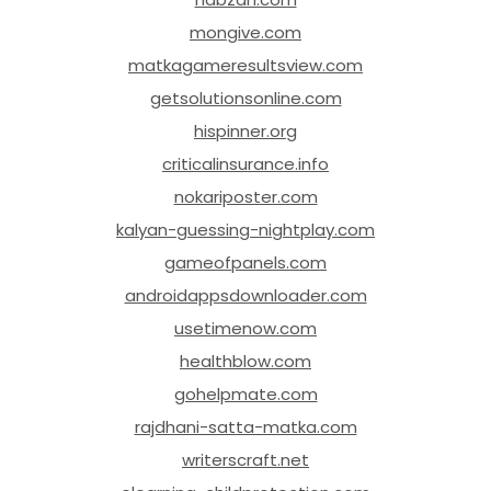
mongive.com
matkagameresultsview.com
getsolutionsonline.com
hispinner.org
criticalinsurance.info
nokariposter.com
kalyan-guessing-nightplay.com
gameofpanels.com
androidappsdownloader.com
usetimenow.com
healthblow.com
gohelpmate.com
rajdhani-satta-matka.com
writerscraft.net