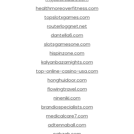
healthmoreoverfitness.com
topslotxgames.com
routerloggnet.net
dantella6.com
slotsgamesone.com
hispinzone.com
kalyanbazarnights.com
top-online-casino-usa.com
honghuidoor.com
flowingtravel.com
nineniki.com
brandiospecialists.com
medicalcare7.com
adtennaball.com
nabzah.com