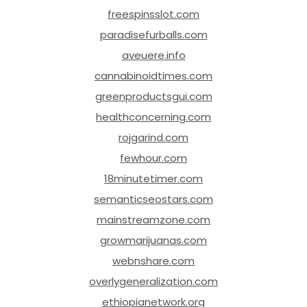
freespinsslot.com
paradisefurballs.com
aveuere.info
cannabinoidtimes.com
greenproductsgui.com
healthconcerning.com
rojgarind.com
fewhour.com
18minutetimer.com
semanticseostars.com
mainstreamzone.com
growmarijuanas.com
webnshare.com
overlygeneralization.com
ethiopianetwork.org