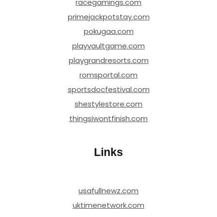
racegamings.com
primejackpotstay.com
pokugaa.com
playvaultgame.com
playgrandresorts.com
romsportal.com
sportsdocfestival.com
shestylestore.com
thingsiwontfinish.com
Links
usafullnewz.com
uktimenetwork.com