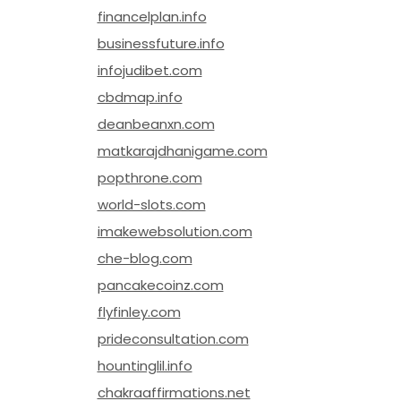
financelplan.info
businessfuture.info
infojudibet.com
cbdmap.info
deanbeanxn.com
matkarajdhanigame.com
popthrone.com
world-slots.com
imakewebsolution.com
che-blog.com
pancakecoinz.com
flyfinley.com
prideconsultation.com
hountinglil.info
chakraaffirmations.net