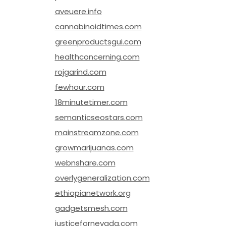
aveuere.info
cannabinoidtimes.com
greenproductsgui.com
healthconcerning.com
rojgarind.com
fewhour.com
18minutetimer.com
semanticseostars.com
mainstreamzone.com
growmarijuanas.com
webnshare.com
overlygeneralization.com
ethiopianetwork.org
gadgetsmesh.com
justicefornevada.com