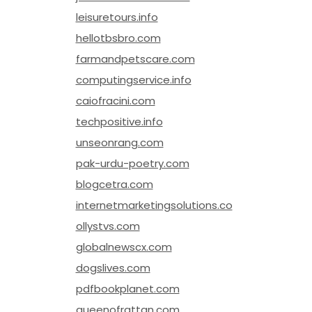
leisuretours.info
hellotbsbro.com
farmandpetscare.com
computingservice.info
caiofracini.com
techpositive.info
unseonrang.com
pak-urdu-poetry.com
blogcetra.com
internetmarketingsolutions.co
ollystvs.com
globalnewscx.com
dogslives.com
pdfbookplanet.com
queenofrattan.com