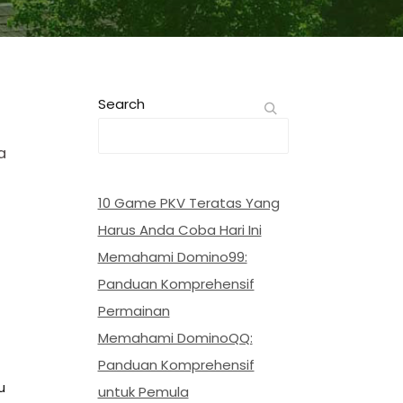
Search
a
10 Game PKV Teratas Yang
Harus Anda Coba Hari Ini
Memahami Domino99:
Panduan Komprehensif
Permainan
Memahami DominoQQ:
Panduan Komprehensif
u
untuk Pemula