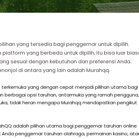
pilihan yang tersedia bagi penggemar untuk dipilih.
latform yang berbeda untuk dipilih, itu bisa luar bias
g sesuai dengan kebutuhan dan preferensi Anda.
nonjol di antara yang lain adalah Murahqq.
e terkemuka yang dengan cepat menjadi pilihan utama bagi
an berbagai opsi taruhan, antarmuka yang ramah pengguna,
uka, tidak heran mengapa Murahqq mendapatkan pengikut
hQQ adalah pilihan utama bagi penggemar taruhan online
ik Anda penggemar taruhan olahraga, permainan kasino, ata