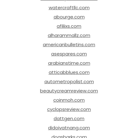
watercraftllc.com
abourge.com
afiliixs.com
alharammallz.com
americanbulletins.com
asespares.com
arabianstime.com
atticabblues.com
autometropolist.com
beautycreamreview.com
coinmoh.com
cyclopsreview.com
dattgen.com
didoivatnang.com
dogsbarks.com