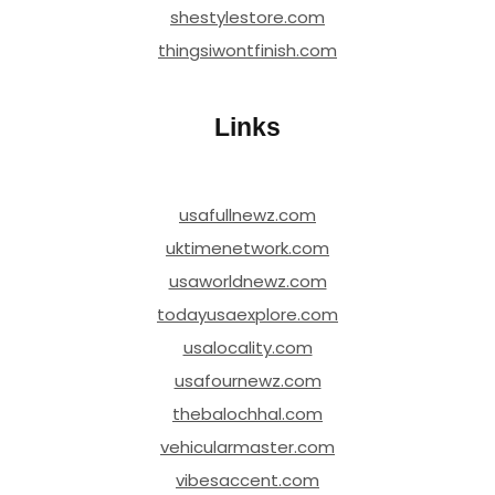
shestylestore.com
thingsiwontfinish.com
Links
usafullnewz.com
uktimenetwork.com
usaworldnewz.com
todayusaexplore.com
usalocality.com
usafournewz.com
thebalochhal.com
vehicularmaster.com
vibesaccent.com