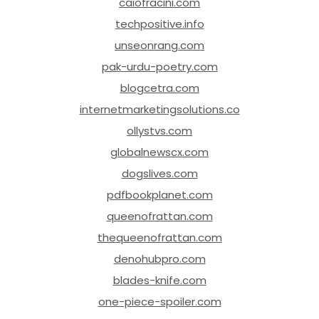
caiofracini.com
techpositive.info
unseonrang.com
pak-urdu-poetry.com
blogcetra.com
internetmarketingsolutions.co
ollystvs.com
globalnewscx.com
dogslives.com
pdfbookplanet.com
queenofrattan.com
thequeenofrattan.com
denohubpro.com
blades-knife.com
one-piece-spoiler.com