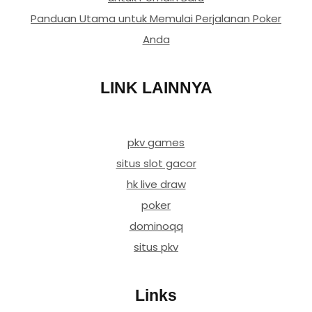
Panduan Utama untuk Memulai Perjalanan Poker
Anda
LINK LAINNYA
pkv games
situs slot gacor
hk live draw
poker
dominoqq
situs pkv
Links