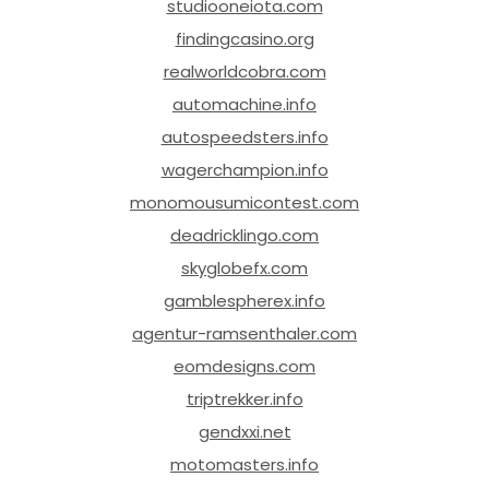
studiooneiota.com
findingcasino.org
realworldcobra.com
automachine.info
autospeedsters.info
wagerchampion.info
monomousumicontest.com
deadricklingo.com
skyglobefx.com
gamblespherex.info
agentur-ramsenthaler.com
eomdesigns.com
triptrekker.info
gendxxi.net
motomasters.info