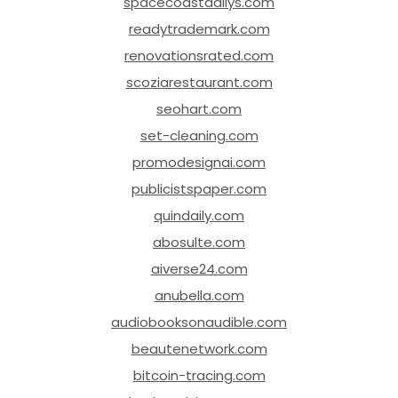
spacecoastdailys.com
readytrademark.com
renovationsrated.com
scoziarestaurant.com
seohart.com
set-cleaning.com
promodesignai.com
publicistspaper.com
quindaily.com
abosulte.com
aiverse24.com
anubella.com
audiobooksonaudible.com
beautenetwork.com
bitcoin-tracing.com