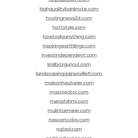
highqualitybanknote.com
hostingnews24.com
hottstyle.com
howtodiyanything.com
inspiringearthlings.com
investindependent.com
kralbozguncu1.com
landscapinggainesvillefl.com
maisonhauturier.com
mascreator.com
menafahmi.com
mukhtarmeer.com
nascartoday.com
nqted.com