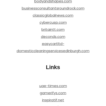
bodyandshapes.com
businessconsultantsroundrock.com
classicglobalnews.com
cybercusp.com
britaintt.com
deconds.com
easycartltd-
domesticcleaningservicesedinburgh.com
Links
uae-times.com
gamerifys.com
inspiratif.net