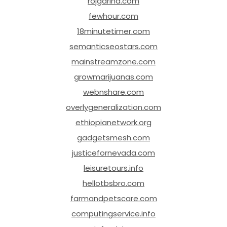
rojgarind.com
fewhour.com
18minutetimer.com
semanticseostars.com
mainstreamzone.com
growmarijuanas.com
webnshare.com
overlygeneralization.com
ethiopianetwork.org
gadgetsmesh.com
justicefornevada.com
leisuretours.info
hellotbsbro.com
farmandpetscare.com
computingservice.info