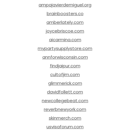
ampajavierdemiguel.org
brainboosters.co
amberlately.com
joycebriscoe.com
aicarmina.com
mypartysupplystore.com
annforwisconsin.com
findjaipur.com
cultofjim.com
glimmerick.com
davidfollett.com
newcollegebeat.com
reverbnewyork.com
skinmerch.com
usvisaforum.com