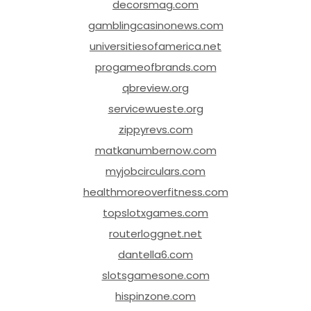
decorsmag.com
gamblingcasinonews.com
universitiesofamerica.net
progameofbrands.com
qbreview.org
servicewueste.org
zippyrevs.com
matkanumbernow.com
myjobcirculars.com
healthmoreoverfitness.com
topslotxgames.com
routerloggnet.net
dantella6.com
slotsgamesone.com
hispinzone.com