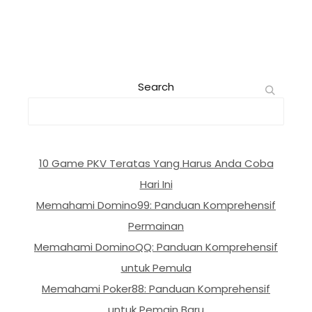
Search
10 Game PKV Teratas Yang Harus Anda Coba
Hari Ini
Memahami Domino99: Panduan Komprehensif
Permainan
Memahami DominoQQ: Panduan Komprehensif
untuk Pemula
Memahami Poker88: Panduan Komprehensif
untuk Pemain Baru