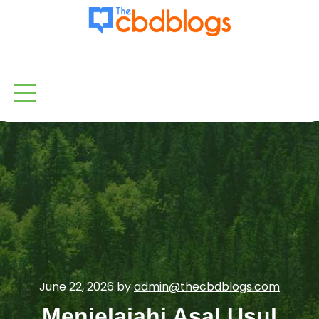
June 22, 2026 by
admin@thecbdblogs.com
Menjelajahi Asal Usul