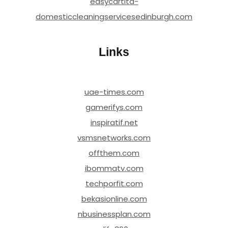
easycartltd-
domesticcleaningservicesedinburgh.com
Links
uae-times.com
gamerifys.com
inspiratif.net
vsmsnetworks.com
offthem.com
ibommatv.com
techporfit.com
bekasionline.com
nbusinessplan.com