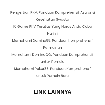
Pengertian PKV: Panduan Komprehensif Asuransi
Kesehatan Swasta
10 Game PKV Teratas Yang Harus Anda Coba
Hari Ini
Memahami Domino99: Panduan Komprehensif
Permainan
Memahami DominoQQ: Panduan Komprehensif
untuk Pemula
Memahami Poker88: Panduan Komprehensif
untuk Pemain Baru
LINK LAINNYA