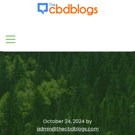
October 24, 2024 by
admin@thecbdblogs.com